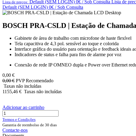
Default (SEM LOGIN) 0€ / Sob Consulta
Lista de pre
Lista de preços:
Default (SEM LOGIN) 0€ / Sob Consulta
BOSCH PRA-CSLD | Estação de Chamada
Gabinete de área de trabalho com microfone de haste flexível
Tela capacitiva de 4,3 pol. sensível ao toque e colorida
Interface gráfica do usuário para orientação e feedback ideais a
Indicadores de status e falha para fins de alarme por voz
Conexão de rede IP OMNEO dupla e Power over Ethernet red
0,00
€
0,00
€
PVP Recomendado
Taxas não incluídas
1155,46
€
Taxas não incluídas
Adicionar ao carrinho
Termos e Condições
Garantia de reembolso de 30 dias
Contacte-nos
Documents