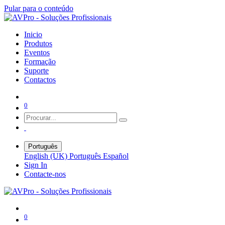
Pular para o conteúdo
Inicio
Produtos
Eventos
Formação
Suporte
Contactos
0
Português
English (UK)
Português
Español
Sign In
Contacte-nos
0