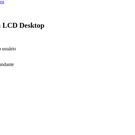
ços
 LCD Desktop
o usuário
undante