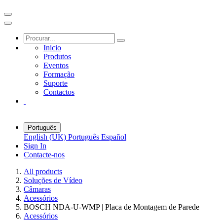
Inicio
Produtos
Eventos
Formação
Suporte
Contactos
Português
English (UK)
Português
Español
Sign In
Contacte-nos
All products
Soluções de Vídeo
Câmaras
Acessórios
BOSCH NDA-U-WMP | Placa de Montagem de Parede
Acessórios