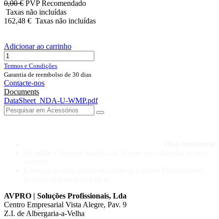
0,00
€
PVP Recomendado
Taxas não incluídas
162,48
€
Taxas não incluídas
Adicionar ao carrinho
Termos e Condições
Garantia de reembolso de 30 dias
Contacte-nos
Documents
DataSheet_NDA-U-WMP.pdf
Dica Ambiental
As pilhas e baterias usadas não devem ser colocadas no lixo
comum.
Entregue-as num pilhão ou conheça o Ponto Electrão mais
próximo em: ondereciclar.pt
AVPRO | Soluções Profissionais, Lda
Centro Empresarial Vista Alegre, Pav. 9
Z.I. de Albergaria-a-Velha