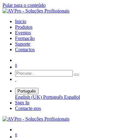
Pular para o conteúdo
Inicio
Produtos
Eventos
Formação
Suporte
Contactos
0
Português
English (UK)
Português
Español
Sign In
Contacte-nos
0