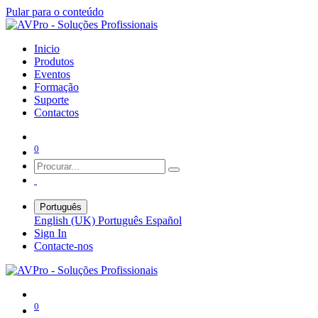
Pular para o conteúdo
Inicio
Produtos
Eventos
Formação
Suporte
Contactos
0
Português
English (UK)
Português
Español
Sign In
Contacte-nos
0