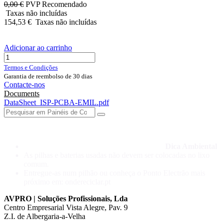
0,00
€
PVP Recomendado
Taxas não incluídas
154,53
€
Taxas não incluídas
Adicionar ao carrinho
Termos e Condições
Garantia de reembolso de 30 dias
Contacte-nos
Documents
DataSheet_ISP-PCBA-EMIL.pdf
Dica Ambiental
As pilhas e baterias usadas não devem ser colocadas no lixo
comum.
Entregue-as num pilhão ou conheça o Ponto Electrão mais
próximo em: ondereciclar.pt
AVPRO | Soluções Profissionais, Lda
Centro Empresarial Vista Alegre, Pav. 9
Z.I. de Albergaria-a-Velha