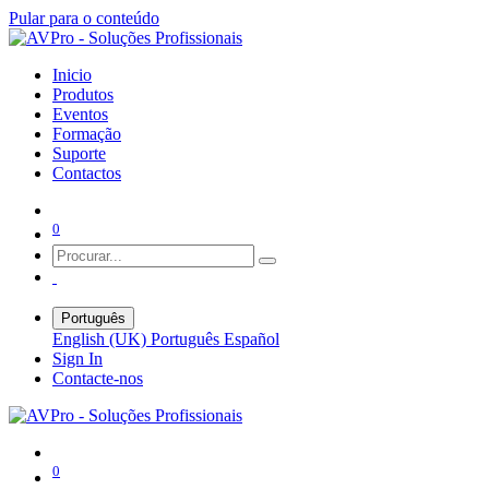
Pular para o conteúdo
Inicio
Produtos
Eventos
Formação
Suporte
Contactos
0
Português
English (UK)
Português
Español
Sign In
Contacte-nos
0