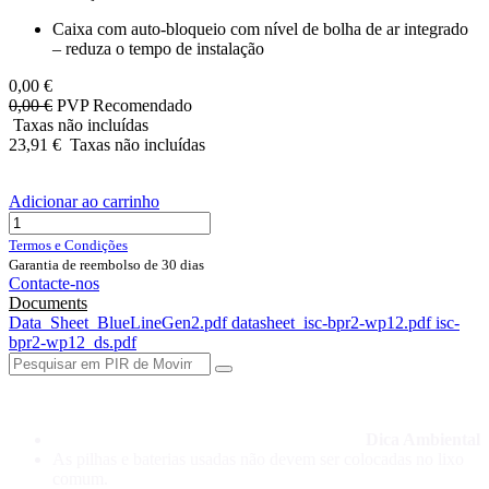
Caixa com auto-bloqueio com nível de bolha de ar integrado
– reduza o tempo de instalação
0,00
€
0,00
€
PVP Recomendado
Taxas não incluídas
23,91
€
Taxas não incluídas
Adicionar ao carrinho
Termos e Condições
Garantia de reembolso de 30 dias
Contacte-nos
Documents
Data_Sheet_BlueLineGen2.pdf
datasheet_isc-bpr2-wp12.pdf
isc-
bpr2-wp12_ds.pdf
Dica Ambiental
As pilhas e baterias usadas não devem ser colocadas no lixo
comum.