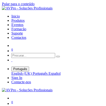
Pular para o conteúdo
Inicio
Produtos
Eventos
Formação
Suporte
Contactos
0
Português
English (UK)
Português
Español
Sign In
Contacte-nos
0