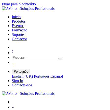
Pular para o conteúdo
Inicio
Produtos
Eventos
Formação
Suporte
Contactos
0
Português
English (UK)
Português
Español
Sign In
Contacte-nos
0