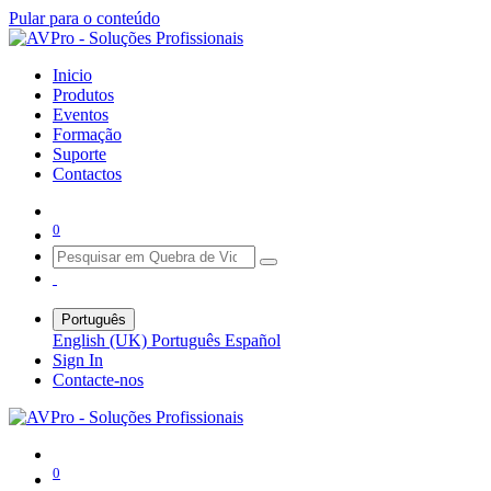
Pular para o conteúdo
Inicio
Produtos
Eventos
Formação
Suporte
Contactos
0
Português
English (UK)
Português
Español
Sign In
Contacte-nos
0