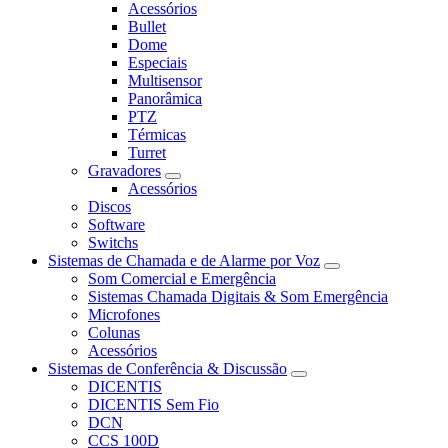
Acessórios
Bullet
Dome
Especiais
Multisensor
Panorâmica
PTZ
Térmicas
Turret
Gravadores
Acessórios
Discos
Software
Switchs
Sistemas de Chamada e de Alarme por Voz
Som Comercial e Emergência
Sistemas Chamada Digitais & Som Emergência
Microfones
Colunas
Acessórios
Sistemas de Conferência & Discussão
DICENTIS
DICENTIS Sem Fio
DCN
CCS 100D