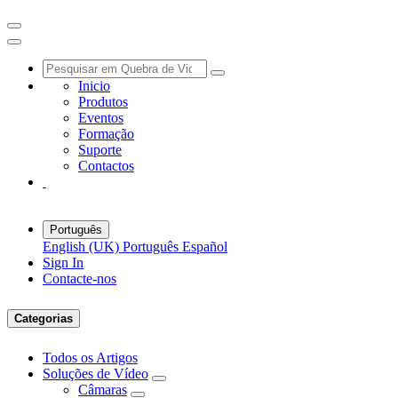
Inicio
Produtos
Eventos
Formação
Suporte
Contactos
Português
English (UK)
Português
Español
Sign In
Contacte-nos
Categorias
Todos os Artigos
Soluções de Vídeo
Câmaras