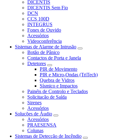
DICENTIS
DICENTIS Sem Fio
DCN
CCS 100D
INTEGRUS
Fones de Ouvido
Acessórios
Videoconferência
Sistemas de Alarme de Intrusão
Botão de Pânico
Contactos de Porta e Janela
Detetores
PIR de Movimento
PIR e Micro-Ondas (TriTech)
Quebra de Vidros
Sísmico e Impactos
Painéis de Controlo e Teclados
Solicitação de Saída
Sirenes
Acessórios
Soluções de Áudio
Acessórios
PRAESENSA
Colunas
Sistemas de Detecção de Incêndio