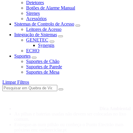
Detetores
Botões de Alarme Manual
Sirenes
Acessórios
Sistemas de Controlo de Acesso
Leitores de Acesso
Integração de Sistemas
GENETEC
Synergis
ECHO
Suportes
Suportes de Chão
Suportes de Parede
Suportes de Mesa
Limpar Filtros
Dica Ambiental
As pilhas e baterias usadas não devem ser colocadas no lixo
comum.
Entregue-as num pilhão ou conheça o Ponto Electrão mais
próximo em: ondereciclar.pt