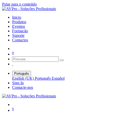
Pular para o conteúdo
Inicio
Produtos
Eventos
Formação
Suporte
Contactos
0
Português
English (UK)
Português
Español
Sign In
Contacte-nos
0