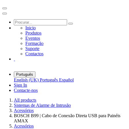
Inicio
Produtos
Eventos
Formação
Suporte
Contactos
Português
English (UK)
Português
Español
Sign In
Contacte-nos
All products
Sistemas de Alarme de Intrusão
Acessórios
BOSCH B99 | Cabo de Conexão Direta USB para Painéis
AMAX
Acessórios