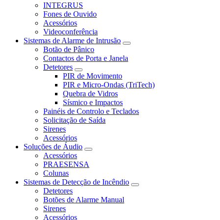
INTEGRUS
Fones de Ouvido
Acessórios
Videoconferência
Sistemas de Alarme de Intrusão
Botão de Pânico
Contactos de Porta e Janela
Detetores
PIR de Movimento
PIR e Micro-Ondas (TriTech)
Quebra de Vidros
Sísmico e Impactos
Painéis de Controlo e Teclados
Solicitação de Saída
Sirenes
Acessórios
Soluções de Áudio
Acessórios
PRAESENSA
Colunas
Sistemas de Detecção de Incêndio
Detetores
Botões de Alarme Manual
Sirenes
Acessórios