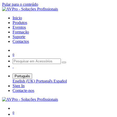
Pular para o conteúdo
Inicio
Produtos
Eventos
Formação
Suporte
Contactos
0
Português
English (UK)
Português
Español
Sign In
Contacte-nos
0