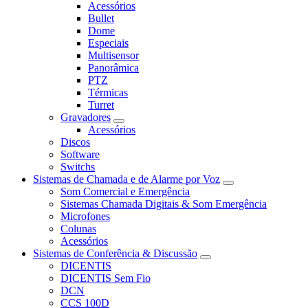
Acessórios
Bullet
Dome
Especiais
Multisensor
Panorâmica
PTZ
Térmicas
Turret
Gravadores
Acessórios
Discos
Software
Switchs
Sistemas de Chamada e de Alarme por Voz
Som Comercial e Emergência
Sistemas Chamada Digitais & Som Emergência
Microfones
Colunas
Acessórios
Sistemas de Conferência & Discussão
DICENTIS
DICENTIS Sem Fio
DCN
CCS 100D