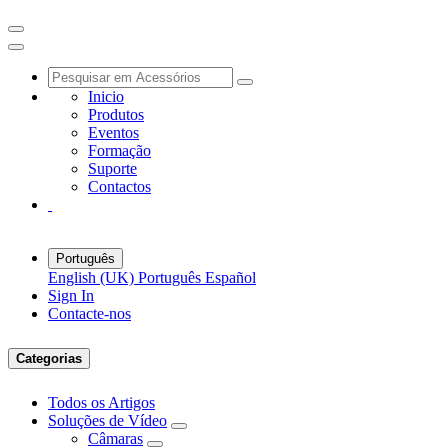
Inicio
Produtos
Eventos
Formação
Suporte
Contactos
Português
English (UK)
Português
Español
Sign In
Contacte-nos
Categorias
Todos os Artigos
Soluções de Vídeo
Câmaras