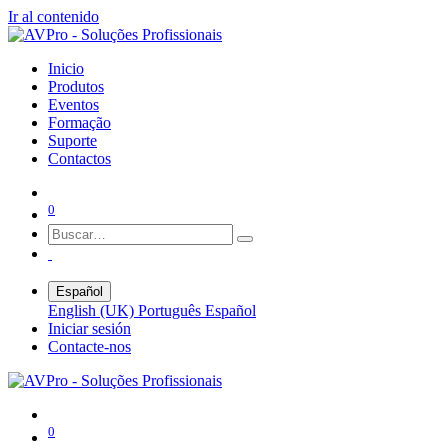
Ir al contenido
Inicio
Produtos
Eventos
Formação
Suporte
Contactos
0
Español
English (UK)
Português
Español
Iniciar sesión
Contacte-nos
0