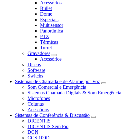
Acessórios
Bullet
Dome
Especiais
Multisensor
Panorâmica
PTZ
Térmicas
Turret
Gravadores
Acessórios
Discos
Software
Switchs
Sistemas de Chamada e de Alarme por Voz
Som Comercial e Emergência
Sistemas Chamada Digitais & Som Emergência
Microfones
Colunas
Acessórios
Sistemas de Conferência & Discussão
DICENTIS
DICENTIS Sem Fio
DCN
CCS 100D