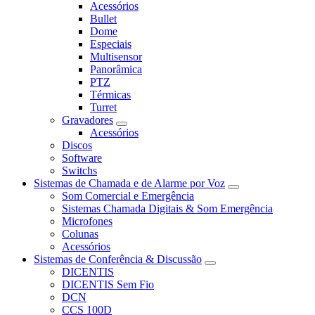
Acessórios
Bullet
Dome
Especiais
Multisensor
Panorâmica
PTZ
Térmicas
Turret
Gravadores
Acessórios
Discos
Software
Switchs
Sistemas de Chamada e de Alarme por Voz
Som Comercial e Emergência
Sistemas Chamada Digitais & Som Emergência
Microfones
Colunas
Acessórios
Sistemas de Conferência & Discussão
DICENTIS
DICENTIS Sem Fio
DCN
CCS 100D