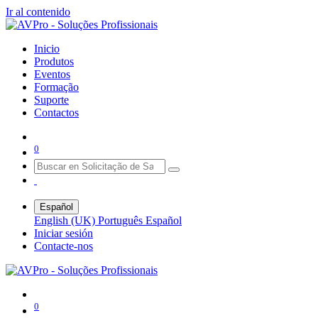
Ir al contenido
Inicio
Produtos
Eventos
Formação
Suporte
Contactos
0
Español
English (UK)
Português
Español
Iniciar sesión
Contacte-nos
0