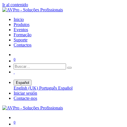
Ir al contenido
Inicio
Produtos
Eventos
Formação
Suporte
Contactos
0
Español
English (UK)
Português
Español
Iniciar sesión
Contacte-nos
0