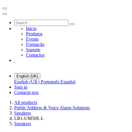
Inicio
Produtos
Events
Formação
Suporte
Contactos
English (UK)
English (UK)
Português
Español
Sign in
Contacte-nos
All products
Public Address & Voice Alarm Solutions
Speakers
LB1-UM50E-L
Speakers