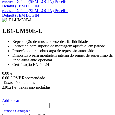
Default (SEM LOGIN)
Pricelist
Pricelist:
Default (SEM LOGIN)
Default (SEM LOGIN)
Pricelist
Pricelist:
Default (SEM LOGIN)
LB1-UM50E-L
Reprodução de música e voz de alta-fidelidade
Fornecida com suporte de montagem ajustável em parede
Proteção contra sobrecarga de reposição automática
Dispositivo para montagem interna do painel de supervisão da
linha/altifalante opcional
Certificação EN 54‑24
0.00
€
0.00
€
PVP Recomendado
Taxas não incluídas
230.21
€
Taxas não incluídas
Add to cart
Termos e Condições