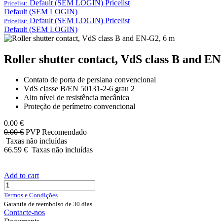
Default (SEM LOGIN)
Pricelist
Pricelist:
Default (SEM LOGIN)
Default (SEM LOGIN)
Pricelist
Pricelist:
Default (SEM LOGIN)
Roller shutter contact, VdS class B and E
Contato de porta de persiana convencional
VdS classe B/EN 50131-2-6 grau 2
Alto nível de resistência mecânica
Proteção de perímetro convencional
0.00
€
0.00
€
PVP Recomendado
Taxas não incluídas
66.59
€
Taxas não incluídas
Add to cart
Termos e Condições
Garantia de reembolso de 30 dias
Contacte-nos