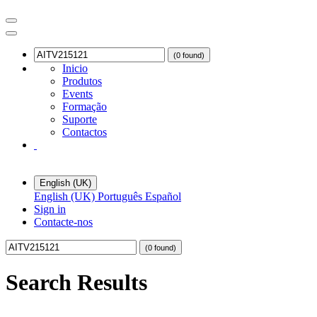
(0 found)
Inicio
Produtos
Events
Formação
Suporte
Contactos
English (UK)
English (UK)
Português
Español
Sign in
Contacte-nos
(0 found)
Search Results