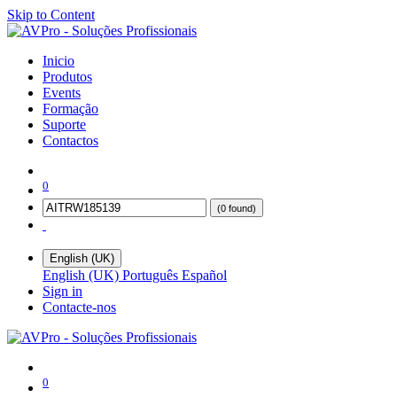
Skip to Content
Inicio
Produtos
Events
Formação
Suporte
Contactos
0
(0 found)
English (UK)
English (UK)
Português
Español
Sign in
Contacte-nos
0