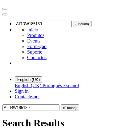
(0 found)
Inicio
Produtos
Events
Formação
Suporte
Contactos
English (UK)
English (UK)
Português
Español
Sign in
Contacte-nos
(0 found)
Search Results